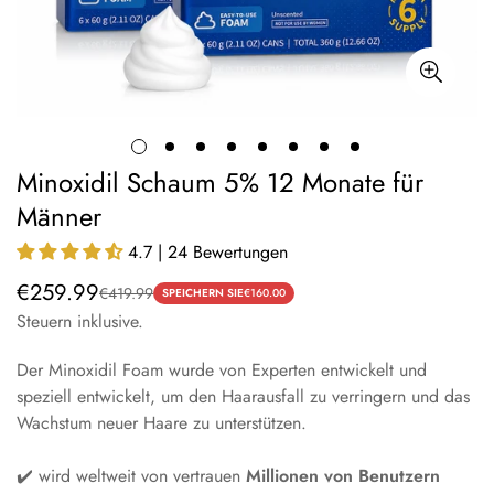
Minoxidil Schaum 5% 12 Monate für
Männer
4.7 | 24 Bewertungen
€259.99
€419.99
Verkaufspreis
Normaler
SPEICHERN SIE
€160.00
Steuern inklusive.
Preis
Der Minoxidil Foam wurde von Experten entwickelt und
speziell entwickelt, um den Haarausfall zu verringern und das
Wachstum neuer Haare zu unterstützen.
✔️ wird weltweit von vertrauen
Millionen von Benutzern