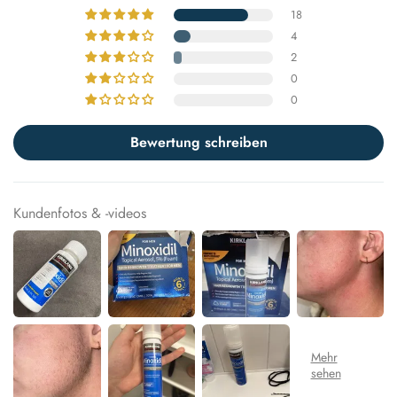
18
4
2
0
0
Bewertung schreiben
Kundenfotos & -videos