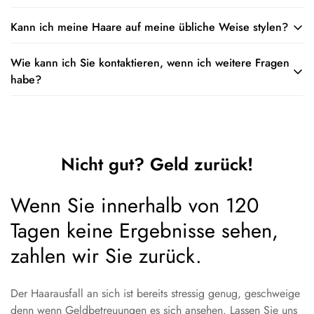
Geduld und Ausdauer sind der Schlüssel zum Erfolg bei der
Kann ich meine Haare auf meine übliche Weise stylen?
Der Schaum ist sicher auf farbigem oder chemisch
Verwendung des Schaums, beispielsweise mit vielen guten
behandeltem Haar zu verwenden. Denken Sie daran, dass Sie
Dingen.
Wie kann ich Sie kontaktieren, wenn ich weitere Fragen
Sie können Ihrer normalen Haarpflege -Routine folgen, wenn
es nicht an dem Tag verwenden sollten, an dem Sie eine
habe?
Sie den Schaum verwenden. Stellen Sie einfach sicher, dass
chemische Behandlung haben.
Sie den Schaum zuerst auftragen und warten, bis er trocken
Sie können uns sehr gerne Fragen stellen. Sie können per Post
ist, bevor Sie Styling -Produkte auftragen.
an:
support@minodeals.com
Nicht gut? Geld zurück!
Wenn Sie innerhalb von 120
Tagen keine Ergebnisse sehen,
zahlen wir Sie zurück.
Der Haarausfall an sich ist bereits stressig genug, geschweige
denn wenn Geldbetreuungen es sich ansehen. Lassen Sie uns