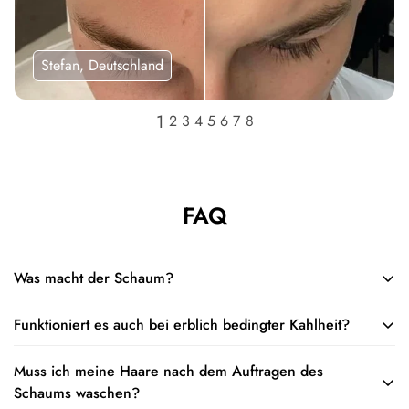
Stefan, Deutschland
FAQ
Was macht der Schaum?
Funktioniert es auch bei erblich bedingter Kahlheit?
Der Schaum stellt die Größe von Haarfollikeln wieder her und
erweitert den natürlichen Wachstumszyklus Ihres Haares,
Muss ich meine Haare nach dem Auftragen des
Ja, es kann bei erblich bedingter Kahlheit helfen, indem es die
sodass Sie dickere, vollere Haare zurückwachsen können.
Schaums waschen?
Durchblutung der Haarfollikel anregt und die