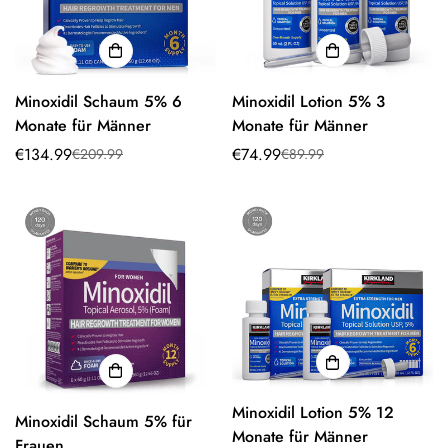
Minoxidil Schaum 5% 6
Minoxidil Lotion 5% 3
Monate für Männer
Monate für Männer
€134.99
€74.99
€209.99
€89.99
Verkaufspreis
Normaler
Verkaufspreis
Normaler
Preis
Preis
Minoxidil Lotion 5% 12
Minoxidil Schaum 5% für
Monate für Männer
Frauen