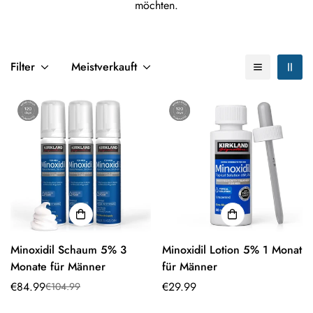
möchten.
Filter
Meistverkauft
Minoxidil Schaum 5% 3
Minoxidil Lotion 5% 1 Monat
Monate für Männer
für Männer
€84.99
Normaler
€29.99
€104.99
Verkaufspreis
Normaler
Preis
Preis