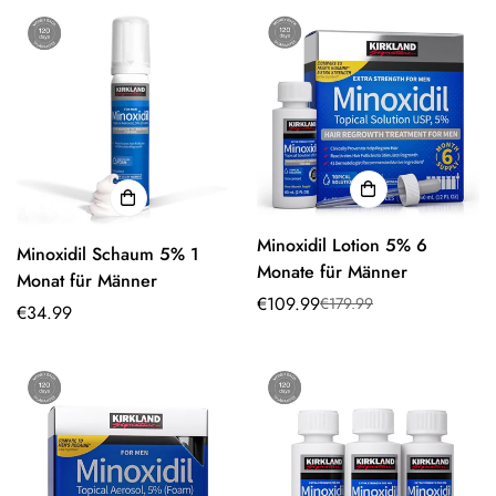
Minoxidil Lotion 5% 6
Minoxidil Schaum 5% 1
Monate für Männer
Monat für Männer
€109.99
€179.99
Verkaufspreis
Normaler
Normaler
€34.99
Preis
Preis