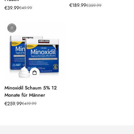
€189.99
€359.99
Verkaufspreis
Normaler
€39.99
€49.99
Verkaufspreis
Normaler
Preis
Preis
Minoxidil Schaum 5% 12
Monate für Männer
€259.99
€419.99
Verkaufspreis
Normaler
Preis