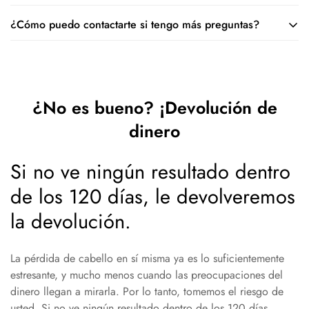
químicamente. Solo recuerde que no debe usarlo el día en
¿Cómo puedo contactarte si tengo más preguntas?
Puede seguir su rutina normal de cuidado del cabello cuando
que tenga un tratamiento químico.
use la loción. Solo asegúrese de aplicar la loción primero y
Eres muy bienvenido a hacernos preguntas. Puedes enviar por
espere hasta que esté seca antes de aplicar productos de
correo a:
support@minodeals.com
estilo.
¿No es bueno? ¡Devolución de
dinero
Si no ve ningún resultado dentro
de los 120 días, le devolveremos
la devolución.
La pérdida de cabello en sí misma ya es lo suficientemente
estresante, y mucho menos cuando las preocupaciones del
dinero llegan a mirarla. Por lo tanto, tomemos el riesgo de
usted. Si no ve ningún resultado dentro de los 120 días,