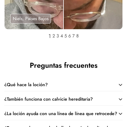
Niels, Países Bajos
Preguntas frecuentes
¿Qué hace la loción?
¿También funciona con calvicie hereditaria?
La loción restaura y aumenta el tamaño de los folículos
pilosos y extiende el ciclo de crecimiento natural de su
¿La loción ayuda con una línea de línea que retrocede?
Sí, puede ayudar con la calvicie hereditaria estimulando el
cabello, para que pueda volver a crecer el cabello más
suministro de sangre a los folículos pilosos y extendiendo la
grueso y lleno.