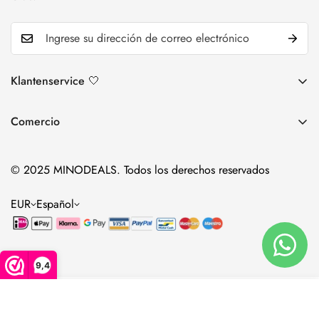
Klantenservice 🤍
Política de devolución y devolución
Comercio
Politica de envios
Lociones
Contacto
© 2025 MINODEALS. Todos los derechos reservados
Espuma
Garantía y quejas
Suplementos
EUR
Español
accesorios
9,4
Seleccionar
Añadir al carrito 🛒
opciones