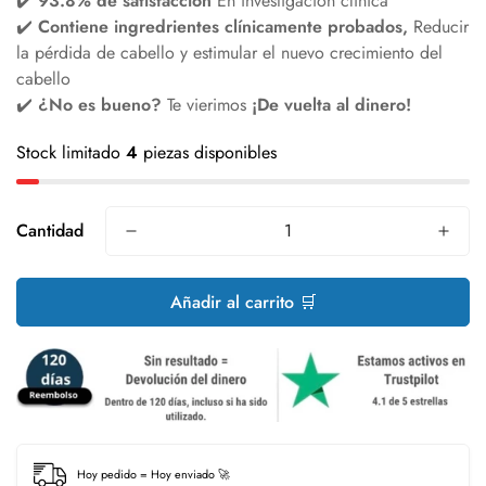
✔️
93.8% de satisfacción
En investigación clínica
✔️
Contiene ingredrientes clínicamente probados,
Reducir
la pérdida de cabello y estimular el nuevo crecimiento del
cabello
✔️
¿No es bueno?
Te vierimos
¡De vuelta al dinero!
Stock limitado
4
piezas disponibles
Cantidad
Añadir al carrito 🛒
Hoy pedido = Hoy enviado 🚀