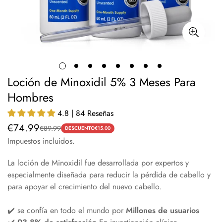
Loción de Minoxidil 5% 3 Meses Para
Hombres
4.8 | 84 Reseñas
€74.99
€89.99
Precio
Precio
DESCUENTO
€15.00
Impuestos incluidos.
de
regular
venta
La loción de Minoxidil fue desarrollada por expertos y
especialmente diseñada para reducir la pérdida de cabello y
para apoyar el crecimiento del nuevo cabello.
✔️ se confía en todo el mundo por
Millones de usuarios