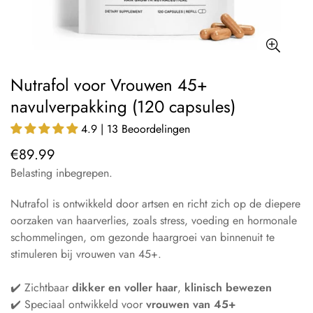
Nutrafol voor Vrouwen 45+
navulverpakking (120 capsules)
4.9 | 13 Beoordelingen
€89.99
Normale
prijs
Belasting inbegrepen.
Nutrafol is ontwikkeld door artsen en richt zich op de diepere
oorzaken van haarverlies, zoals stress, voeding en hormonale
schommelingen, om gezonde haargroei van binnenuit te
stimuleren bij vrouwen van 45+.
✔️ Zichtbaar
dikker en voller haar
,
klinisch bewezen
✔️ Speciaal ontwikkeld voor
vrouwen van 45+